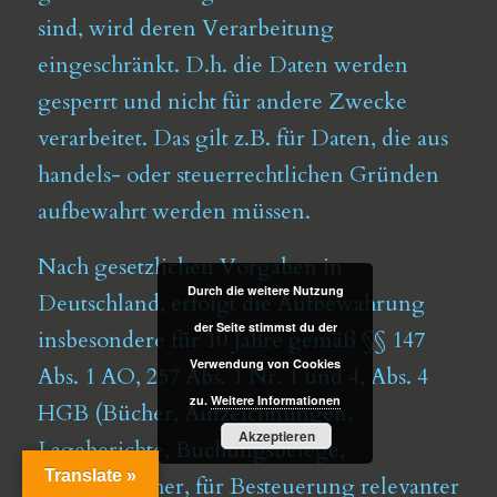
sind, wird deren Verarbeitung
eingeschränkt. D.h. die Daten werden
gesperrt und nicht für andere Zwecke
verarbeitet. Das gilt z.B. für Daten, die aus
handels- oder steuerrechtlichen Gründen
aufbewahrt werden müssen.
Nach gesetzlichen Vorgaben in
Durch die weitere Nutzung
Deutschland, erfolgt die Aufbewahrung
der Seite stimmst du der
insbesondere für 10 Jahre gemäß §§ 147
Verwendung von Cookies
Abs. 1 AO, 257 Abs. 1 Nr. 1 und 4, Abs. 4
zu.
Weitere Informationen
HGB (Bücher, Aufzeichnungen,
Akzeptieren
Lageberichte, Buchungsbelege,
Translate »
Handelsbücher, für Besteuerung relevanter