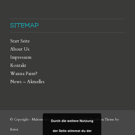
SITEMAP
Start Seite
About Us
Impressum
Kontakt
Wanna Paint?
News – Aktuelles
© Copyright -
Malermeister Adrian Schwaiger
-
Enfold WordPress Theme by
Durch die weitere Nutzung
Kriesi
der Seite stimmst du der